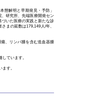
本態解明と早期発見・予防」
院、研究所、先端医療開発セン
基づいた医療の実践と新たな診
の延数は179,149人/年、
腫瘍、リンパ腫を含む造血器腫
随しています。
います。