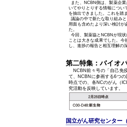
また、NCBN側は、製薬企
いてやりとりする情報につい
を抽出できました。これを踏ま
議論の中で新たな取り組みと
用面も含めたより深い検討が
た。
今回、製薬協とNCBNが現
ことは大きな成果でした。今
し、進捗の報告と相互理解の
第二特集：バイオ
NCBN前々号の「自己
て、NCBNに参画する6つ
時点での、各NCのがん（IC
究活動を反映しています。
国立がん研究センター（