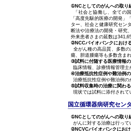
①NCとしてのがんへの取り
「社会と協働し、全ての国
「高度先駆的医療の開発」
ター、社会と健康研究セン
断法や治療法の開発・研究、
外来患者さまの延数は341,6
②NCCバイオバンクにおけ
全がん種の高品質、多数の
瘍、胆道腫瘍等も多数含ま
③試料に付随する医療情報
臨床情報、診療情報管理士
④治療抵抗性症例や難治例
治療抵抗性症例や難治例の
⑤試料収集時の治療に関わ
現状では試料に添付されて
国立循環器病研究センタ
①NCとしてのがんへの取り
がんに対する治療は行って
②NCVCバイオバンクにお