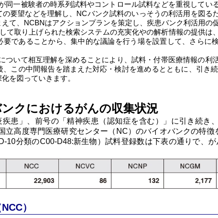
業が同一被験者の時系列試料やコントロール試料などを重視してい
ての要望などを理解し、NCバンク試料のいっそうの利活用を図る
えて、NCBNはアクションプランを策定し、疾患バンク利活用の
して取り上げられた検索システムの充実化やの解析情報の提供は
必要であることから、集中的な議論を行う場を設置して、さらに
状について相互理解を深めることにより、試料・付帯医療情報の利
後、この中間報告を踏まえた対応・検討を進めるとともに、引き続き
深化を図っていきます。
バンクにおけるがんの収集状況
免疫疾患」、前号の「精神疾患（認知症を含む）」に引き続き
の国立高度専門医療研究センター（NC）のバイオバンクの特徴を
D-10分類のC00-D48:新生物）試料登録数は下表の通りで
NCC）