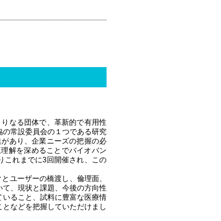
）よりなる団体で、革新的で有用性
協の常設委員会の１つである研究
推進があり、企業ニーズの把握の必
互理解を深めることでバイオバン
りこれまでに3回開催され、この
クとユーザーの橋渡し、倫理面、
いて、現状と課題、今後の方向性
ていること、試料に豊富な医療情
ことなどを把握していただけまし