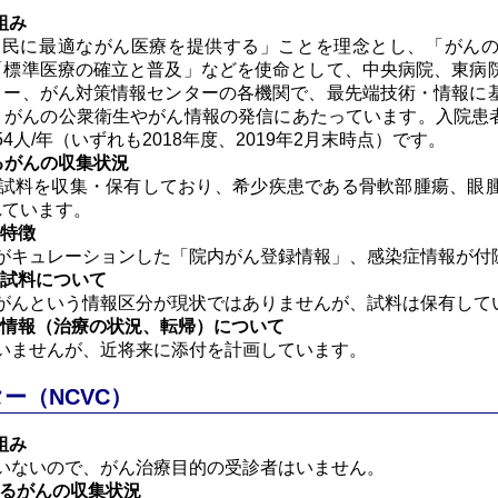
組み
民に最適ながん医療を提供する」ことを理念とし、「がんの
「標準医療の確立と普及」などを使命として、中央病院、東病
ター、がん対策情報センターの各機関で、最先端技術・情報に
がんの公衆衛生やがん情報の発信にあたっています。入院患者さま
54人/年（いずれも2018年度、2019年2月末時点）です。
るがんの収集状況
試料を収集・保有しており、希少疾患である骨軟部腫瘍、眼
れています。
の特徴
がキュレーションした「院内がん登録情報」、感染症情報が付
の試料について
がんという情報区分が現状ではありませんが、試料は保有して
る情報（治療の状況、転帰）について
いませんが、近将来に添付を計画しています。
ー（NCVC）
組み
いないので、がん治療目的の受診者はいません。
けるがんの収集状況