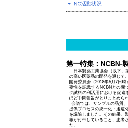
NC活動状況
第一特集：NCBN
日本製薬工業協会（以下、製
の高い医薬品の開発を通じて
開発委員会（2018年5月7
要性を認識するNCBNとの間
ク試料の利活用における促進を
ほど中間報告がとりまとめら
会議では、サンプルの品質、
提供プロセスの統一化・迅速
を議論しました。その結果、
報が付帯していること、患者
た。