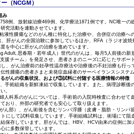
ー（NCGM）
組み
758例、放射線治療469例、化学療法1871例です。NC唯一
と研究活動を連動させています。
粘液性腫瘍などのがん種に特化した治療や、合併症の治療へ
、肝がんの全国治験に参加しているほか、RFA（ラジオ波焼灼
処置を中心に肝がんの治療を進めています。
nd Young Adult, 思春期・若年成人）世代のがんは、毎月5人
AYA支援チーム」を発足させ、患者さまのニーズに応じたサポ
携し、がん治療前の妊孕性温存療法や治療後の不妊治療も行っ
遺伝性腫瘍の患者さまと未発症血縁者のサーベイランスシステ
けるがんの収集状況、および③試料に付随する医療情報の特徴
に、手術組織を新鮮凍結で収集しています。また、病理診断後
さい。
婦人科系のがんについては、手術前の入院時検査に合わせて
しており、外部の研究者でも安心して取り扱えます。
がん部）、がん術後を含むリンパ浮腫（皮膚・脂肪・リンパ
ットにして試料収集しています。手術組織試料は、術場にて阻
結保存しています。肝がんでは、HBV、HCV由来の症例に加
中心に多数保管しています。