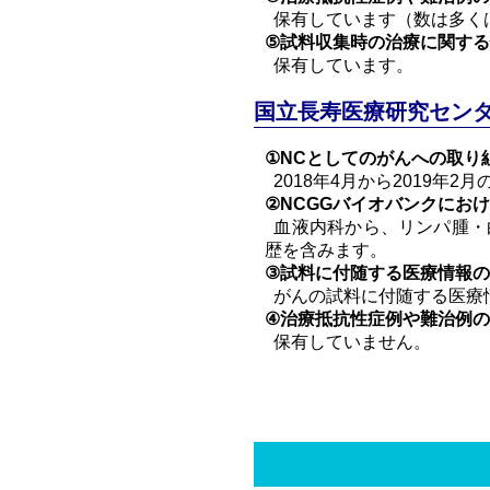
保有しています（数は多く
⑤試料収集時の治療に関す
保有しています。
国立長寿医療研究センタ
①NCとしてのがんへの取り
2018年4月から2019年
②NCGGバイオバンクにお
血液内科から、リンパ腫・
歴を含みます。
③試料に付随する医療情報
がんの試料に付随する医療
④治療抵抗性症例や難治例
保有していません。