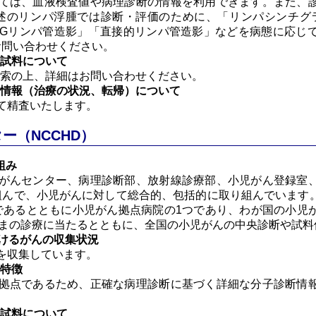
ては、血液検査値や病理診断の情報を利用できます。また、
のリンパ浮腫では診断・評価のために、「リンパシンチグラフィ
CT」「ICGリンパ管造影」「直接的リンパ管造影」などを病態に
お問い合わせください。
の試料について
検索の上、詳細はお問い合わせください。
る情報（治療の状況、転帰）について
て精査いたします。
ー（NCCHD）
組み
がんセンター、病理診断部、放射線診療部、小児がん登録室
組んで、小児がんに対して総合的、包括的に取り組んでいます
であるとともに小児がん拠点病院の1つであり、わが国の小児
さまの診療に当たるとともに、全国の小児がんの中央診断や試
おけるがんの収集状況
を収集しています。
の特徴
拠点であるため、正確な病理診断に基づく詳細な分子診断情
の試料について