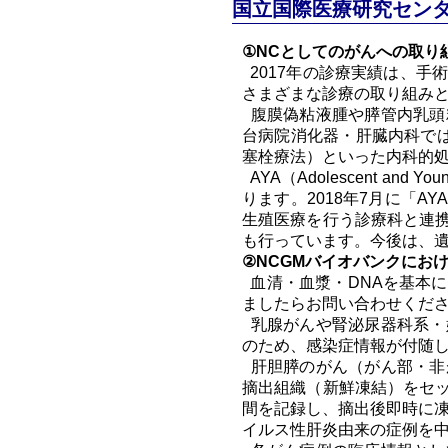
国立国際医療研究センタ
①NCとしてのがんへの取り
2017年の診療実績は、手術
さまざまな診療の取り組み
腹膜偽粘液腫や膵管内乳頭
台病院消化器・肝臓内科では
塞栓療法）といった内科的
AYA（Adolescent a
ります。2018年7月に「
生殖医療を行う診療科と連
も行っています。今後は、
②NCGMバイオバンクにお
血清・血漿・DNAを基本
ましたらお問い合わせくだ
乳腺がんや腎泌尿器科系・
のため、感染症情報が付随
肝胆膵のがん（がん部・非
摘出組織（新鮮凍結）をセ
間を記録し、摘出後即時に凍
イルス性肝炎由来の症例を