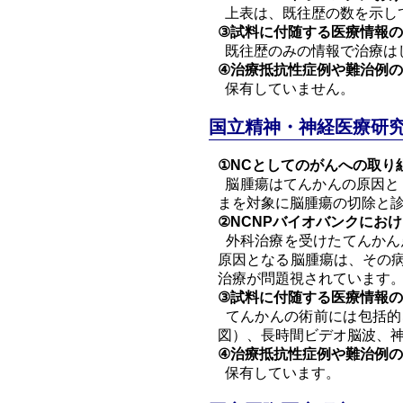
上表は、既往歴の数を示し
③試料に付随する医療情報
既往歴のみの情報で治療は
④治療抵抗性症例や難治例の
保有していません。
国立精神・神経医療研究
①NCとしてのがんへの取り
脳腫瘍はてんかんの原因とし
まを対象に脳腫瘍の切除と
②NCNPバイオバンクにお
外科治療を受けたてんかん
原因となる脳腫瘍は、その
治療が問題視されています。
③試料に付随する医療情報
てんかんの術前には包括的な
図）、長時間ビデオ脳波、神経心理
④治療抵抗性症例や難治例の
保有しています。