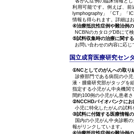
各がん症例の臨床情報とし
利用可能です。例えば、前述
lymphography」「
情報も得られます。詳細は
④治療抵抗性症例や難治例
NCBNのカタログDBにて
⑤試料収集時の治療に関す
お問い合わせの内容に応じ
国立成育医療研究センタ
①NCとしてのがんへの取り
診療部門である病院の小児
液・腫瘍研究部がタッグを
指定する小児がん中央機関
間約100例の小児がん患者
②NCCHDバイオバンクに
小児に特化したがんの試料
③試料に付随する医療情報
国内の小児がん中央診断の
報がリンクしています。
④治療抵抗性症例や難治例