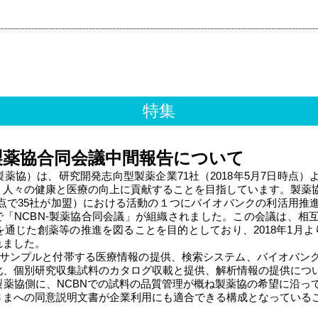
特集
-製薬協合同会議中間報告について
薬協）は、研究開発志向型製薬企業71社（2018年5月7日時点
、人々の健康と医療の向上に貢献することを目指しています。製薬
日時点で35社が加盟）における活動の１つにバイオバンクの利活用
で「NCBN-製薬協合同会議」が組織されました。この会議は、相
通じた創薬等の推進を図ることを目的としており、2018年1月よ
れました。
サンプルと付帯する医療情報の提供、検索システム、バイオバン
化、個別研究収集試料のカタログ収載と提供、解析情報の提供につ
製薬協側に、NCBNでの試料の品質管理が概ね製薬協の希望に沿っ
さまへの同意説明文書が企業利用にも適合できる構成となっている