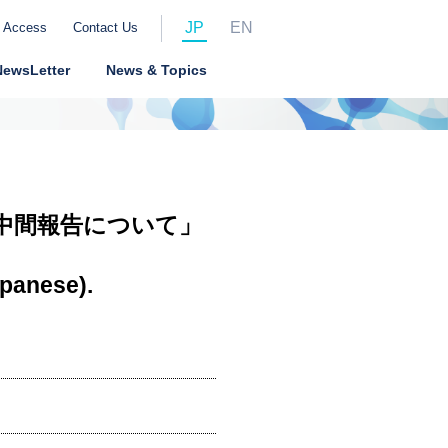
JP
EN
Access
Contact Us
NewsLetter
News & Topics
会議中間報告について」
」
apanese).