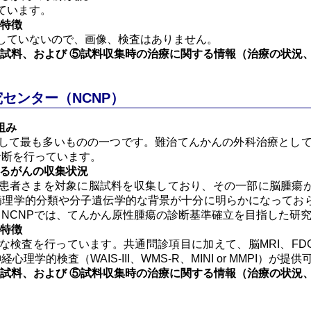
ています。
の特徴
していないので、画像、検査はありません。
試料、および ⑤試料収集時の治療に関する情報（治療の状況
センター（NCNP）
組み
て最も多いものの一つです。難治てんかんの外科治療として、
診断を行っています。
けるがんの収集状況
患者さまを対象に脳試料を収集しており、その一部に脳腫瘍
病理学的分類や分子遺伝学的な背景が十分に明らかになってお
NCNPでは、てんかん原性腫瘍の診断基準確立を目指した研
の特徴
検査を行っています。共通問診項目に加えて、脳MRI、FDG-P
学的検査（WAIS-III、WMS-R、MINI or MMPI）が提
試料、および ⑤試料収集時の治療に関する情報（治療の状況