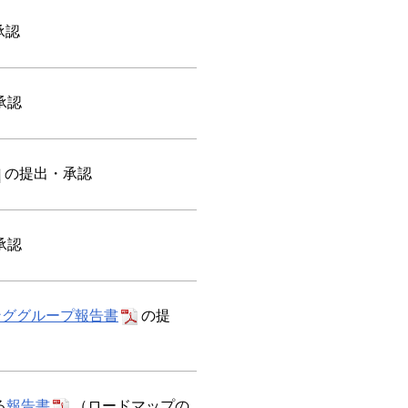
承認
承認
の提出・承認
承認
ンググループ報告書
の提
る
報告書
（ロードマップの