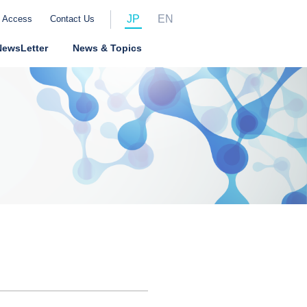
JP
EN
Access
Contact Us
NewsLetter
News & Topics