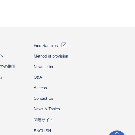
Find Samples
て
Method of provision
での期間
NewsLetter
Q&A
ス
Access
Contact Us
News & Topics
関連サイト
ENGLISH