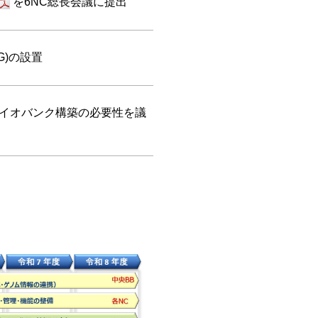
を6NC総長会議に提出
WG)の設置
バイオバンク構築の必要性を議