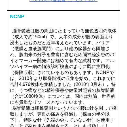
NCNP
脳脊髄液は脳の周囲にたまっている無色透明の液体
（成人で約150ml）で、大半の成分が脳の表面より
浸出したものだと近年考えられています。バリア
（硬膜と血液脳関門）により他の臓器から隔離さ
れ、脳由来の分子を豊富に含むため脳神経疾患のバ
イオマーカー開発には極めて有力な試料です。アル
ツハイマー病の髄液診断検査のように既に実用化
（保険収載）されているものもあります。NCNPで
は、2010年より脳脊髄液の収集を始め、これまでに
合計4,676検体を集積しました（2018年3月末）。特
に、うつ病などの精神疾患や健常対照者の脳脊髄液
（合計1080検体）については、国内は無論、世界的
にも貴重なリソースとなっています。
脳脊髄液は腰椎穿刺という方法で腰に針を刺して採
取しますが、穿刺の痛みを軽減し（採血の半分以
下）、特殊な針（先端の尖っていない針）を使用す
ることで副作用を半減させることにも成功しまし