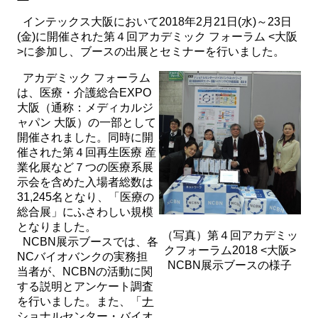
インテックス大阪において2018年2月21日(水)～23日
(金)に開催された第４回アカデミック フォーラム <大阪
>に参加し、ブースの出展とセミナーを行いました。
アカデミック フォーラム
は、医療・介護総合EXPO
大阪（通称：メディカルジ
ャパン 大阪）の一部として
開催されました。同時に開
催された第４回再生医療 産
業化展など７つの医療系展
示会を含めた入場者総数は
31,245名となり、「医療の
総合展」にふさわしい規模
となりました。
（写真）第４回アカデミッ
NCBN展示ブースでは、各
クフォーラム2018 <大阪>
NCバイオバンクの実務担
NCBN展示ブースの様子
当者が、NCBNの活動に関
する説明とアンケート調査
を行いました。また、「
ナ
ショナルセンター・バイオ