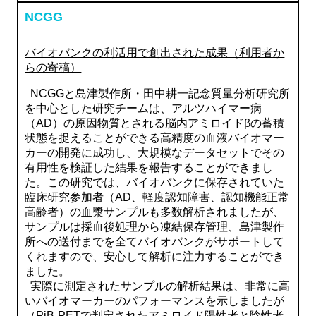
NCGG
バイオバンクの利活用で創出された成果（利用者か
らの寄稿）
NCGGと島津製作所・田中耕一記念質量分析研究所
を中心とした研究チームは、アルツハイマー病
（AD）の原因物質とされる脳内アミロイドβの蓄積
状態を捉えることができる高精度の血液バイオマー
カーの開発に成功し、大規模なデータセットでその
有用性を検証した結果を報告することができまし
た。この研究では、バイオバンクに保存されていた
臨床研究参加者（AD、軽度認知障害、認知機能正常
高齢者）の血漿サンプルも多数解析されましたが、
サンプルは採血後処理から凍結保存管理、島津製作
所への送付までを全てバイオバンクがサポートして
くれますので、安心して解析に注力することができ
ました。
実際に測定されたサンプルの解析結果は、非常に高
いバイオマーカーのパフォーマンスを示しましたが
（PiB-PETで判定されたアミロイド陽性者と陰性者