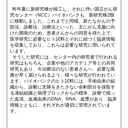
昨年夏に新研究棟が竣工し、それに伴い国立がん研
究センター（NCC）バイオバンクも、新研究棟2階
に移動しました。これまでと同様、新たながんの予
防法、診断法、治療法といった、主にがん克服に向
けた開発のため、患者さんからの同意を得た上で、
医学研究に必要なヒト試料とそれに紐づく臨床情報
を収集しており、これらは必要な研究に用いられて
います。
そうした研究には、センター内の研究者で行われる
研究はもちろん、企業や他のアカデミア等との共同
研究もあり、今治療法のない患者さんへ、必要な医
療が早く届けられるよう、様々な研究が行われてい
ます。バイオバンクのヒト試料には、手術由来の組
織から、診断に支障をきたさない余剰部分を採取す
る凍結組織と病理ブロックからの標本、診療で残っ
た血清、血液由来のDNA、RNA、血漿があり、臨床
情報とともに、それぞれが適切に管理されていま
す。