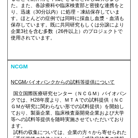
た。また、各診療科や臨床検査部と密接な連携をと
り、迅速（30分以内）に処理・凍結保存していま
す。ほとんどの症例では同時に採血し血漿・血清も
保存しています。既に共同研究もしくは分譲により
企業3社を含む多数（26件以上）のプロジェクトで
使用されています。
NCGM
NCGMバイオバンクからの試料等提供について
国立国際医療研究センター（ＮＣＧＭ）バイオバン
クでは、H28年度より、ＭＴＡでの試料提供（ＮＣ
ＧＭが研究に関わらない形での試料提供）を開始し
ており、製薬企業、臨床検査薬開発企業および大学
等への試料等提供を随時実施させていただいており
ます。
試料の収集については、企業の方々から寄せられた