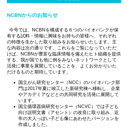
Method of provision
Find Samples
NCBNからのお知らせ
Q&A
Access
今号では、NCBNを構成する６つのバイオバンクが保
Contact Us
関連サイト
有する試料・情報に興味をお持ちの皆様へ、それぞれ
の特徴を生かした取り組みをお知らせいたします。主
ENGLISH
な内容は次の通りです。これらをご覧になっていただ
けば、NCBNが豊富な臨床情報を備えたヒト組織を提供
する、我が国でも他に例をみないネットワークとして
活発に事業を展開していることを、よくお分かりいた
だけるものと期待しています。
国立がん研究センター（NCC）のバイオバンク部
門は2017年夏に竣工した新研究棟へ移転し、企業
やアカデミアなどとの共同研究を活発に展開して
います。
国立循環器病研究センター（NCVC）では子ども
向け説明文書（アセント）の改良に取り組み、近
年の大人っぽい子ども像にあわせたバージョンを
作成しました。