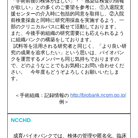
「手術前後の検体がほしい」・「感染症検査の情報
が欲しい」との多くのご要望を参考に、①入退院支
援センターの介入時に包括的同意を取得し、②入院
前検査採血と同時に研究用採血を実施するよう、一
部のクリニカルパスに載せて活動しております。
また、今後手術組織の研究需要にも応えられるよう
に組織バンクの構築をしております。
試料等を活用される研究者と同じく、「より良い研
究の成果を追求したい」という思いは、バイオバン
クを運営するメンバーも同じ気持ちでおりますの
で、どのようなことでもお気軽にお問い合わせくだ
さい。 今年度もどうぞよろしくお願いいたしま
す。
http://biobank.ncgm.go.jp/
＜手術組織：記録情報の
例＞
NCCHD
成育バイオバンクでは、検体の管理や匿名化、臨床