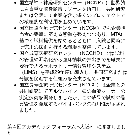
国立精神・神経研究センター（NCNP）は世界的
にも貴重な脳脊髄液リソースを所有し、共同研究
または分譲にて企業を含む多くのプロジェクトで
の積極的な利活用を進めています。
国立国際医療研究センター（NCGM）でも企業担
当者の要望に応える態勢を整えつつあり、MTAに
基づく試料提供を始めるとともに、入院と同時に
研究用の採血も行える環境を整備しています。
国立成育医療研究センター（NCCHD）では試料
の管理や匿名化から臨床情報の抽出までを確実に
履行できるラボラトリー情報管理システム
（LIMS）を平成29年度に導入し、共同研究または
分譲を促進する仕組みを充実させています。
国立長寿医療研究センター（NCGG）は企業との
共同研究にてアルツハイマー病の血液マーカーの
測定技術を開発しましたが、この成果で試料の品
質管理を徹底するバイオバンクの有用性が示され
ました。
第４回アカデミック フォーラム <大阪> に参加しまし
た