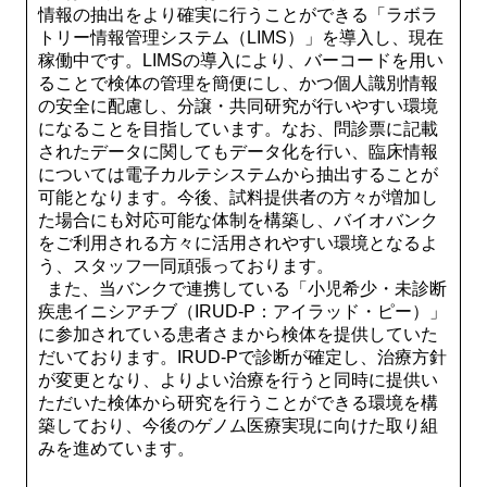
情報の抽出をより確実に行うことができる「ラボラ
トリー情報管理システム（LIMS）」を導入し、現在
稼働中です。LIMSの導入により、バーコードを用い
ることで検体の管理を簡便にし、かつ個人識別情報
の安全に配慮し、分譲・共同研究が行いやすい環境
になることを目指しています。なお、問診票に記載
されたデータに関してもデータ化を行い、臨床情報
については電子カルテシステムから抽出することが
可能となります。今後、試料提供者の方々が増加し
た場合にも対応可能な体制を構築し、バイオバンク
をご利用される方々に活用されやすい環境となるよ
う、スタッフ一同頑張っております。
また、当バンクで連携している「小児希少・未診断
疾患イニシアチブ（IRUD-P：アイラッド・ピー）」
に参加されている患者さまから検体を提供していた
だいております。IRUD-Pで診断が確定し、治療方針
が変更となり、よりよい治療を行うと同時に提供い
ただいた検体から研究を行うことができる環境を構
築しており、今後のゲノム医療実現に向けた取り組
みを進めています。