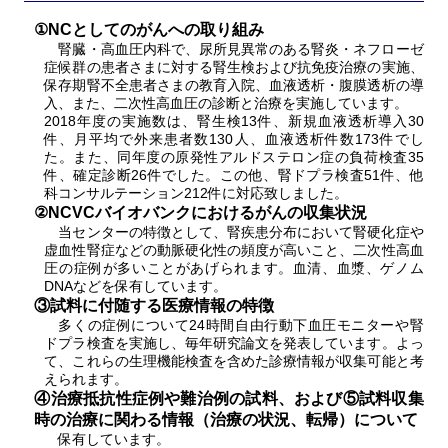
①NCとしてのがんへの取り組み
腎臓・高血圧内科で、尿所見異常のある腎炎・ネフローゼ
症候群の患者さまに対する腎生検および抗免疫治療の実施、
保存期腎不全患者さまの教育入院、血液透析・腹膜透析の導
入、また、二次性高血圧の診断と治療を実施しています。
2018年度の実施数は、腎生検13件、新規血液透析導入30
件、月平均で外来患者数130人、血液透析件数173件でし
た。また、同年度の原発性アルドステロン症の負荷検査35
件、確定診断26件でした。この他、腎ドプラ検査51件、他
科コンサルテーション212件に対応致しました。
②NCVCバイオバンクにおけるがんの収集状況
当センターの特徴として、腎疾患分布において腎硬化症や
虚血性腎症などの動脈硬化性の頻度が高いこと、二次性高血
圧の症例が多いことがあげられます。血清、血漿、ゲノム
DNAなどを保有しています。
③試料に付随する医療情報の特徴
多くの症例について24時間自由行動下血圧モニターや腎
ドプラ検査を実施し、毎年研究論文を発表しています。よっ
て、これらの生理機能検査を含めた診療情報が収集可能と考
えられます。
④治療抵抗性症例や難治例の試料、および⑤試料収集
時の治療に関わる情報（治療の状況、転帰）について
保有しています。