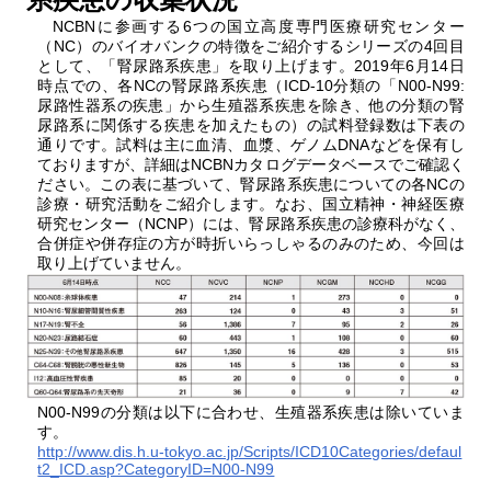
NCBNに参画する6つの国立高度専門医療研究センター
（NC）のバイオバンクの特徴をご紹介するシリーズの4回目
として、「腎尿路系疾患」を取り上げます。2019年6月14日
時点での、各NCの腎尿路系疾患（ICD-10分類の「N00-N99:
尿路性器系の疾患」から生殖器系疾患を除き、他の分類の腎
尿路系に関係する疾患を加えたもの）の試料登録数は下表の
通りです。試料は主に血清、血漿、ゲノムDNAなどを保有し
ておりますが、詳細はNCBNカタログデータベースでご確認く
ださい。この表に基づいて、腎尿路系疾患についての各NCの
診療・研究活動をご紹介します。なお、国立精神・神経医療
研究センター（NCNP）には、腎尿路系疾患の診療科がなく、
合併症や併存症の方が時折いらっしゃるのみのため、今回は
取り上げていません。
N00-N99の分類は以下に合わせ、生殖器系疾患は除いていま
す。
http://www.dis.h.u-tokyo.ac.jp/Scripts/ICD10Categories/defaul
t2_ICD.asp?CategoryID=N00-N99