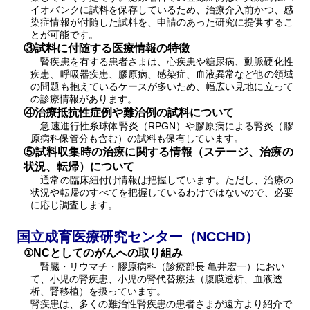
イオバンクに試料を保存しているため、治療介入前かつ、感
染症情報が付随した試料を、申請のあった研究に提供するこ
とが可能です。
③試料に付随する医療情報の特徴
腎疾患を有する患者さまは、心疾患や糖尿病、動脈硬化性
疾患、呼吸器疾患、膠原病、感染症、血液異常など他の領域
の問題も抱えているケースが多いため、幅広い見地に立って
の診療情報があります。
④治療抵抗性症例や難治例の試料について
急速進行性糸球体腎炎（RPGN）や膠原病による腎炎（膠
原病科保管分も含む）の試料も保有しています。
⑤試料収集時の治療に関する情報（ステージ、治療の
状況、転帰）について
通常の臨床紐付け情報は把握しています。ただし、治療の
状況や転帰のすべてを把握しているわけではないので、必要
に応じ調査します。
国立成育医療研究センター（NCCHD）
①NCとしてのがんへの取り組み
腎臓・リウマチ・膠原病科（診療部長 亀井宏一）におい
て、小児の腎疾患、小児の腎代替療法（腹膜透析、血液透
析、腎移植）を扱っています。
腎疾患は、多くの難治性腎疾患の患者さまが遠方より紹介で