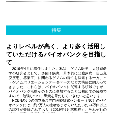
Meth
Find Samples
Q&A
Acc
Cont
関連サイト
特集
ENGLISH
よりレベルが高く、より多く活用し
ていただけるバイオバンクを目指し
て
2019年4月に着任しました。私は、ゲノム医学、人類遺伝
学の研究者として、多因子疾患（具体的には糖尿病、自己免
疫疾患、感染症）に関わるゲノムの特性を探索する一方、ヒ
トゲノムバリエーションデータベースなどの構築に関わって
きました。これらは、バイオバンクに関連する領域ですが、
バイオバンク活動そのものに参加することは初めての経験で
すので、勉強しつつ、重責を果たしていきたいと思います。
NCBNの6つの国立高度専門医療研究センター（NC）のバイ
オバンクには、約7万人の患者さまからいただいた24万件以上
の試料が登録されており（2019年6月末現在）、それぞれの