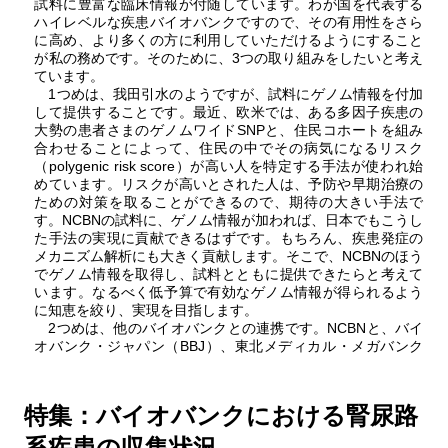
試料に豊富な臨床情報が付随しています。わが国を代表する
ハイレベルな疾患バイオバンクですので、その有用性をさら
に高め、より多くの方に利用していただけるようにすること
が私の務めです。そのために、3つの取り組みをしたいと考え
ています。
1つめは、我田引水のようですが、試料にゲノム情報を付加
して提供することです。最近、欧米では、ある多因子疾患の
大勢の患者さまのゲノムワイドSNPと、住民コホートを組み
合わせることによって、住民の中でその病気になるリスク
（polygenic risk score）が高い人を特定する手法が使われ始
めています。リスクが高いとされた人は、予防や早期治療の
ための対策を取ることができるので、期待の大きい手法で
す。NCBNの試料に、ゲノム情報が加われば、日本でもこうし
た手法の実現に貢献できるはずです。もちろん、疾患発症の
メカニズム解析にも大きく貢献します。そこで、NCBNのほう
でゲノム情報を取得し、試料とともに提供できたらと考えて
います。なるべく低予算で有効なゲノム情報が得られるよう
に知恵を絞り、実現を目指します。
2つめは、他のバイオバンクとの連携です。NCBNと、バイ
オバンク・ジャパン（BBJ）、東北メディカル・メガバンク
特集：バイオバンクにおける腎尿路
系疾患の収集状況