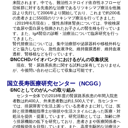
来院されます。中でも、難治性ステロイド依存性ネフローゼ
症候群に対する先進的な治療であるリツキシマブ療法を他施
設より先行して2006年より開始しており、これまで約200名
の患者さまに550回のリツキシマブ療法を行ってきました
（2019年6月現在）。慢性糸球体腎炎については、学校検尿
で血尿や蛋白尿を指摘されたお子さんの腎生検を行っていま
す。また、IgA腎症の診断・治療法について臨床研究を行っ
てきました。
腎代替療法については、集中治療部や泌尿器科や移植外科な
どと協力しながら、急性血液浄化、維持腹膜透析、維持血液
透析、腎移植などを行っています。
②NCCHDバイオバンクにおけるがんの収集状況
現在、腎・尿路系疾患に関する試料は保有しておりません
が、今後問い合わせに応じて収集は可能です。
国立長寿医療研究センター（NCGG）
①NCとしてのがんへの取り組み
センター全体での2018年度の腎尿路系疾患の年間入院患
者数は約400人、外来患者数は約1,500人です。当センター
では、排尿障害で生活上困っている患者さまに対しては、医
師と排泄機能指導士が病状や生活スタイルにあった医療・対
処法を提供・提案しています。研究活動としては、加齢に伴
う排尿機能の低下を研究しており、患者さまや医療関係者へ
の情報提供を目指しています。また、高度先駆的な治療法と