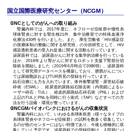
国立国際医療研究センター（NCGM）
①NCとしてのがんへの取り組み
腎臓内科では、2017年度に、ネフローゼ症候群や慢性糸
球体腎炎に対する腎生検21件、集中治療室での特殊血液浄
化療法430件を行いました。また、厚生労働省「HIV感染症
の医療体制の整備に関する研究班」の分担研究として、HIV
感染透析患者の受入れ促進に関する活動も行っています。
泌尿器科では、泌尿器がんに対する集学的治療を行っている
ほか、2018年より腎がんに対するロボット支援下腎部分切
除術を開始しました（2019年6月時点で20例弱）。泌尿器科
として研究用データベースを構築しており、膀胱がんについ
ては尿細胞診およびTUR所見の登録を行っています。
結石治療にも力を入れています。体外衝撃波腎・尿管結石破
砕術（ESWL）、経尿道的尿路結石除去術（内視鏡によるレ
ーザー砕石：TUL）、経皮的尿路結石砕石術（PNL）および
上記のTULとPNLを同時に行う術式（TAP）などすべての方
法を行う設備・環境が整っています。
②NCGMバイオバンクにおけるがんの収集状況
腎臓内科において、いわゆる糸球体疾患（様々なタイプの
糸球体腎炎やネフローゼ症候群）の試料を数多く収集してい
るのが他のセンターにはない特徴であり、今後も積極的に収
集していく予定です。泌尿器科での登録症例は、入院時にバ