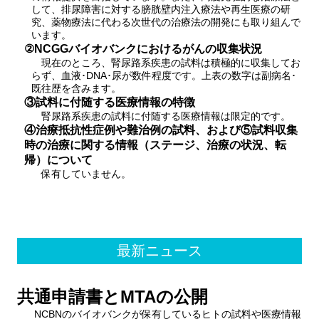
して、排尿障害に対する膀胱壁内注入療法や再生医療の研
究、薬物療法に代わる次世代の治療法の開発にも取り組んで
います。
②NCGGバイオバンクにおけるがんの収集状況
現在のところ、腎尿路系疾患の試料は積極的に収集してお
らず、血液･DNA･尿が数件程度です。上表の数字は副病名･
既往歴を含みます。
③試料に付随する医療情報の特徴
腎尿路系疾患の試料に付随する医療情報は限定的です。
④治療抵抗性症例や難治例の試料、および⑤試料収集
時の治療に関する情報（ステージ、治療の状況、転
帰）について
保有していません。
最新ニュース
共通申請書とMTAの公開
NCBNのバイオバンクが保有しているヒトの試料や医療情報