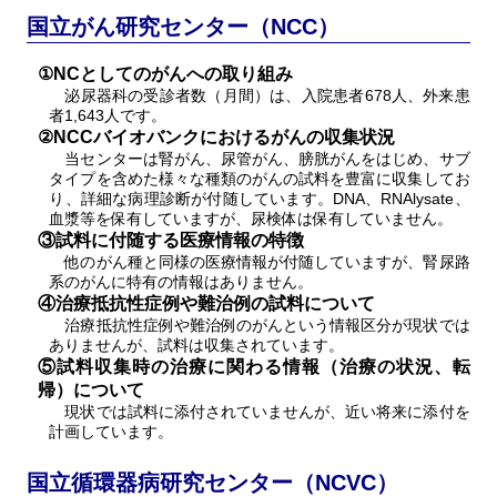
国立がん研究センター（NCC）
①NCとしてのがんへの取り組み
泌尿器科の受診者数（月間）は、入院患者678人、外来患
者1,643人です。
②NCCバイオバンクにおけるがんの収集状況
当センターは腎がん、尿管がん、膀胱がんをはじめ、サブ
タイプを含めた様々な種類のがんの試料を豊富に収集してお
り、詳細な病理診断が付随しています。DNA、RNAlysate、
血漿等を保有していますが、尿検体は保有していません。
③試料に付随する医療情報の特徴
他のがん種と同様の医療情報が付随していますが、腎尿路
系のがんに特有の情報はありません。
④治療抵抗性症例や難治例の試料について
治療抵抗性症例や難治例のがんという情報区分が現状では
ありませんが、試料は収集されています。
⑤試料収集時の治療に関わる情報（治療の状況、転
帰）について
現状では試料に添付されていませんが、近い将来に添付を
計画しています。
国立循環器病研究センター（NCVC）