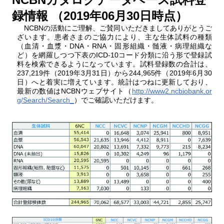
録情報 （2019年06月30日時点）
NCBNの活動にご理解、ご賛同いただきましてありがとうご
ざいます。患者さまのご協力により、主な生体試料の種類
（血清・血漿・DNA・RNA・固形組織・髄液・病理組織な
ど）を網羅しつつ下表のICD-10コード分類に沿う形で登録試
料を検索できるようになっています。試料登録数の合計は、
237,219件（2019年3月31日）から244,965件（2019年6月30
日）へと着実に増えています。統計はつねに更新しており、
最新の数値はNCBNウェブサイト（
http://www2.ncbiobank.or
g/Search/Search_
）でご確認いただけます。