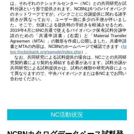
は、それぞれのナショナルセンター（NC）との共同研究か試
料分譲という形で提供されます。NCBNは6つのバイオバンク
のネットワークですが、バンクごとに分譲提供に関わる諸手
続きが異なっており、ユーザー側に多少の不便が伴いまし
た。そこで、分譲による提供時の手続きを軽減させるため、
2019年4月に6NC共通で使えるバイオバンク保有試料分譲申
請のための「共通申請書」(右図）と「Material Transfer
Agreemen（MTA）」の雛形を作成し公開しました。共通申請
書とMTAの内容は、NCBNのホームページで確認できます（
ht
tps://ncbiobank.org/sample/index.php
）。
なお、共同研究による試料提供の場合は、NCごとの共同研
究契約書により契約を締結する必要があります。試料分譲か
共同研究による試料提供かは、試料の種類や研究内容によっ
て異なりますので、中央バイオバンクまたは各NCまでお問い
合わせください。
NC活動状況
NCBNカタログデータベース試料登