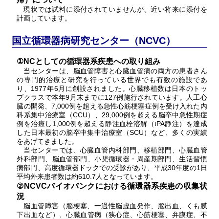
現状では試料に添付されていませんが、近い将来に添付を
計画しています。
国立循環器病研究センター（NCVC）
①NCとしての循環器系疾患への取り組み
当センターは、脳血管障害と心臓血管病の両方の患者さん
の専門的治療と研究を行っている世界でも有数の施設であ
り、1977年6月に創設されました。心臓移植数は日本のトッ
プクラスで本年9月末までに127例施行されています。人工心
臓の開発、7,000例を超える急性心筋梗塞症例を受け入れた内
科系集中治療室（CCU）、29,000例を超える脳卒中急性期症
例を治療し1,000例を超える静注血栓溶解（tPA静注）を達成
した日本最初の脳卒中集中治療室（SCU）など、多くの実績
をあげてきました。
当センターでは、心臓血管内科部門、移植部門、心臓血管
外科部門、脳血管部門、小児循環器・周産期部門、生活習慣
病部門、高度循環器ドックでの受診があり、平成30年度の1日
平均外来患者数は約610.7人となっています。
②NCVCバイオバンクにおける循環器系疾患の収集状
況
脳血管障害（脳梗塞、一過性脳虚血発作、脳出血、くも膜
下出血など）、心臓血管病（狭心症、心筋梗塞、弁膜症、不