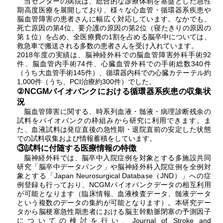
当センターの病院は、総合的な診療体制を基盤とした急性
期高度医療を展開しており、様々な心血管・循環器系疾患や
脳血管障害の患者さんに幅広く対応しています。なかでも、
死亡原因の第4位、要介護の原因の第2位（寝たきりの原因の
第１位）を占め、全医療費の1割を占める脳卒中については、
救急車で搬送される多数の患者さんを受け入れています。
2018年度の実績は、脳神経外科での脳血管障害外科手術92
件、脳血管内手術74件、心臓血管外科での手術総数340件
（うち大血管手術145件）、循環器内科での心臓カテーテル約
1,000件（うち、PCI治療約300件）でした。
②NCGMバイオバンクにおける循環器系疾患の収集状
況
脳血管障害に関する、時系列血液・髄液・病理診断残余の
試料をバイオバンクの枠組みから研究に利用できます。ま
た、血液試料は発症直後の急性期・退院直前の安定した状態
での試料収集および情報蓄積をしています。
③試料に付随する医療情報の特徴
脳神経外科では、脳卒中入院症例を対象とする多施設共同
研究「脳卒中データバンク」や脳神経外科入院症例を全例対
象とする「Japan Neurosurgical Database（JND）」への症
例登録も行っており、NCGMバイオバンクデータの相互利用
が可能となります（臨床情報、血液検査データ、髄液データ
という複数のデータの集約が可能となります）。本研究デー
タから脳梗塞急性期患者における脳主幹動脈閉塞の予測因子
についての検討を行い、Journal of Stroke and