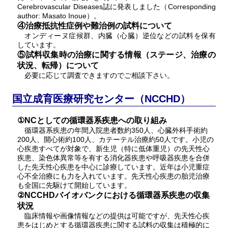
Cerebrovascular Diseases誌に発表しました（Corresponding
author: Masato Inoue）。
④治療抵抗性症例や難治例の試料について
オンディーヌ症候群、内臓（心臓）逆位などの試料を保有
しています。
⑤試料収集時の治療に関する情報（ステージ、治療の
状況、転帰）について
必要に応じて調査できますのでご相談下さい。
国立成育医療研究センター（NCCHD）
①NCとしての循環器系疾患への取り組み
循環器系疾患の年間入院患者数約350人、心臓外科手術約
200人、開心術約100人、カテーテル治療約50人です。小児の
心疾患すべてが対象で、新生児（特に低体重児）の先天性心
疾患、染色体異常等を有する消化器疾患や呼吸器疾患を合併
した先天性心疾患を中心に診療しています。近年は小児重症
心不全治療にも力を入れています。先天性心疾患の胎児治療
も全国に先駆けて開始しています。
②NCCHDバイオバンクにおける循環器系疾患の収集
状況
臨床情報や画像情報などの提供は可能ですが、先天性心疾
患をはじめとする循環器疾患に関する試料の収集は積極的に