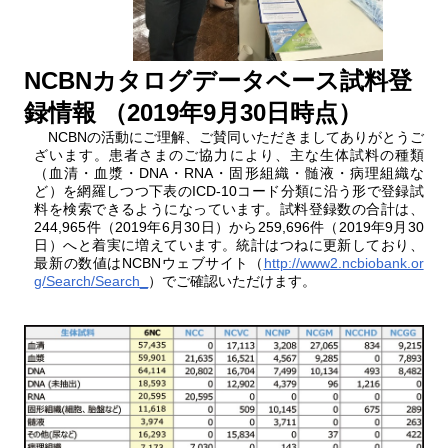
NCBNカタログデータベース試料登
録情報 （2019年9月30日時点）
NCBNの活動にご理解、ご賛同いただきましてありがとうご
ざいます。患者さまのご協力により、主な生体試料の種類
（血清・血漿・DNA・RNA・固形組織・髄液・病理組織な
ど）を網羅しつつ下表のICD-10コード分類に沿う形で登録試
料を検索できるようになっています。試料登録数の合計は、
244,965件（2019年6月30日）から259,696件（2019年9月30
日）へと着実に増えています。統計はつねに更新しており、
最新の数値はNCBNウェブサイト（
http://www2.ncbiobank.or
g/Search/Search_
）でご確認いただけます。