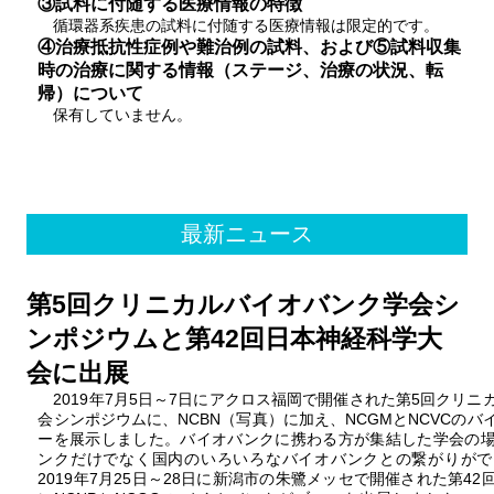
③試料に付随する医療情報の特徴
循環器系疾患の試料に付随する医療情報は限定的です。
④治療抵抗性症例や難治例の試料、および⑤試料収集
時の治療に関する情報（ステージ、治療の状況、転
帰）について
保有していません。
最新ニュース
第5回クリニカルバイオバンク学会シ
ンポジウムと第42回日本神経科学大
会に出展
2019年7月5日～7日にアクロス福岡で開催された第5回クリ
会シンポジウムに、NCBN（写真）に加え、NCGMとNCVCの
ーを展示しました。バイオバンクに携わる方が集結した学会の
ンクだけでなく国内のいろいろなバイオバンクとの繋がりがで
2019年7月25日～28日に新潟市の朱鷺メッセで開催された第4