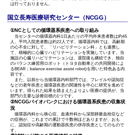
は行っておりません。
国立長寿医療研究センター（NCGG）
①NCとしての循環器系疾患への取り組み
当センターの循環器内科1日あたりの平均外来患者数は約45
人、平均入院患者数は約22人です。循環器内科では、高齢期
の心不全に対して、「リハビリテーション科」とも連携し
て、積極的に心臓リハビリテーションを実施しています。当
施設の心臓リハビリテーションは、退院後も継続でき、独自
のバランス練習用ロボット（トヨタ自動車との共同開発によ
るBEAR；balance exercise assist robot)を用いた特色ある内
容です。
また、以前から当循環器内科部門では、フレイルや認知症
などの老年疾患と循環器疾患の関連性を中心に研究を進めて
います。得られた結果を踏まえたよりよい医療の提供が、当
部門の主要な診療目標の1つです。
②NCGGバイオバンクにおける循環器系疾患の収集状
況
循環器内科から狭心症、血液外科から深部静脈血栓症など
の症例が、これまでの累計で十数例ほどありますが、おも
に、認知症や高齢期の運動器疾患の併存疾患としてのもので
す。