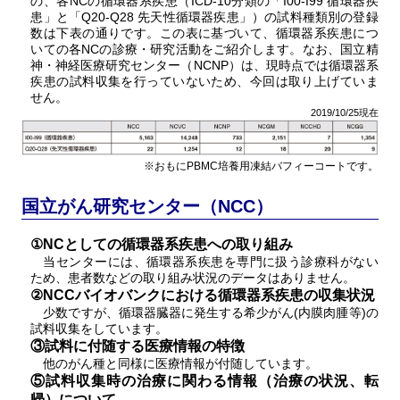
の、各NCの循環器系疾患（ICD-10分類の「I00-I99 循環器疾
患」と「Q20-Q28 先天性循環器疾患」）の試料種類別の登録
数は下表の通りです。この表に基づいて、循環器系疾患につ
いての各NCの診療・研究活動をご紹介します。なお、国立精
神・神経医療研究センター（NCNP）は、現時点では循環器系
疾患の試料収集を行っていないため、今回は取り上げていま
せん。
2019/10/25現在
※おもにPBMC培養用凍結バフィーコートです。
国立がん研究センター（NCC）
①NCとしての循環器系疾患への取り組み
当センターには、循環器系疾患を専門に扱う診療科がない
ため、患者数などの取り組み状況のデータはありません。
②NCCバイオバンクにおける循環器系疾患の収集状況
少数ですが、循環器臓器に発生する希少がん(内膜肉腫等)の
試料収集をしています。
③試料に付随する医療情報の特徴
他のがん種と同様に医療情報が付随しています。
⑤試料収集時の治療に関わる情報（治療の状況、転
帰）について