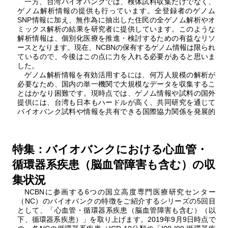
一方、台湾バイオバンクでは、検体試料収集だけでなく、
ゲノム解析情報の提供も行っています。全登録者のゲノム
SNP情報に加え、無作為に抽出した住民の全ゲノム解析やオ
ミックス解析の結果を研究者に提供しています。このような
解析情報は、個別化医療を推進・検討するための有益なリソ
ースとなります。現在、NCBNの保有するゲノム情報は限られ
ているので、今後はこの点に力を入れる必要があると思いま
した。
ゲノム解析情報を有効活用するには、何万人規模の解析が
必要なため、国内の単一機関で大規模なデータを収集するこ
とはかなり困難です。現時点では、ゲノム情報や試料の国外
提供には、台湾も日本もハードルが高く、共同研究を通じて
バイオバンク試料や情報を共有できる国際協力関係を発展的
特集：バイオバンクにおける心血管・
循環器系疾患（脳血管障害も含む）の収
集状況
NCBNに参画する6つの国立高度専門医療研究センター
（NC）のバイオバンクの特徴をご紹介するシリーズの5回目
として、「心血管・循環器系疾患（脳血管障害も含む）（以
下、循環器系疾患）」を取り上げます。2019年9月9日時点で