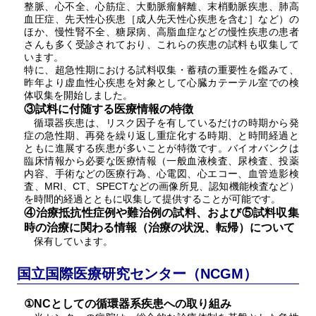
整脈、心不全、心筋症、大動脈瘤解離、末梢動脈疾患、肺高
血圧症、先天性心疾患［成人先天性心疾患を含む］など）の
ほか、慢性腎不全、糖尿病、高脂血症などの慢性疾患の患者
さんも多く受診されており、これらの疾患の試料も収集して
います。
特に、超急性期における試料収集・蓄積の重要性を鑑みて、
昨年より虚血性心疾患を対象として心臓カテーテル室での検
体収集を開始しました。
③試料に付随する医療情報の特徴
循環器疾患は、リスク因子を有しているだけの時期から発
症の急性期、再発を繰り返し重症化する時期、と時間経過と
ともに進展する疾患が多いことが特徴です。バイオバンクは
臨床情報から必要な医療情報（一般血液検査、尿検査、投薬
内容、手術などの医療行為、心電図、心エコー、血管造影検
査、MRI、CT、SPECTなどの画像所見、認知機能検査など）
を時間的経過とともに収集して提供することが可能です。
④治療抵抗性症例や難治例の試料、および⑤試料収集
時の治療に関わる情報（治療の状況、転帰）について
保有しています。
国立国際医療研究センター（NCGM）
①NCとしての循環器系疾患への取り組み