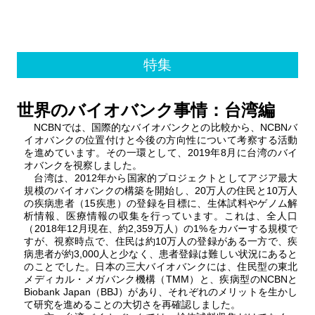
Meth
Find Samples
Q&A
Acc
特集
Cont
関連サイト
世界のバイオバンク事情：台湾編
ENGLISH
NCBNでは、国際的なバイオバンクとの比較から、NCBNバ
イオバンクの位置付けと今後の方向性について考察する活動
を進めています。その一環として、2019年8月に台湾のバイ
オバンクを視察しました。
台湾は、2012年から国家的プロジェクトとしてアジア最大
規模のバイオバンクの構築を開始し、20万人の住民と10万人
の疾病患者（15疾患）の登録を目標に、生体試料やゲノム解
析情報、医療情報の収集を行っています。これは、全人口
（2018年12月現在、約2,359万人）の1%をカバーする規模で
すが、視察時点で、住民は約10万人の登録がある一方で、疾
病患者が約3,000人と少なく、患者登録は難しい状況にあると
のことでした。日本の三大バイオバンクには、住民型の東北
メディカル・メガバンク機構（TMM）と、疾病型のNCBNと
Biobank Japan（BBJ）があり、それぞれのメリットを生かし
て研究を進めることの大切さを再確認しました。