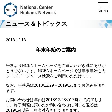
MENU
ニュース＆トピックス
Central Biobank
2018.12.13
年末年始のご案内
About NCBN
平素よりNCBNホームページをご覧いただき誠にありが
とうございます。NCBNホームページでは年末年始もカ
For Researchers
タログデータベース検索をご利用いただけます。
なお、事務局は2018/12/29～2019/1/3までお休みを頂き
NewsLetter
ます。
お問い合わせは年内は2018/12/28の17時にて終了しま
News & Topics
す。終了間際に頂いたお問い合わせに関する返答は
2019/1/4以降、順次対応させて頂きます。