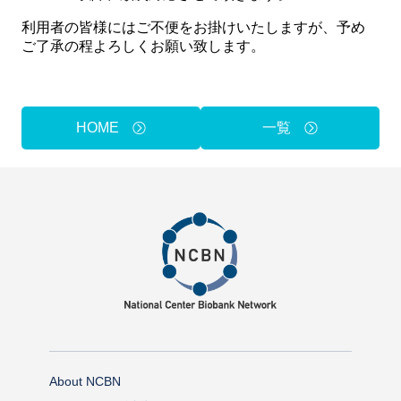
利用者の皆様にはご不便をお掛けいたしますが、予め
Method of provision
Find Samples
ご了承の程よろしくお願い致します。
Q&A
Access
Contact Us
関連サイト
HOME
一覧
ENGLISH
About NCBN