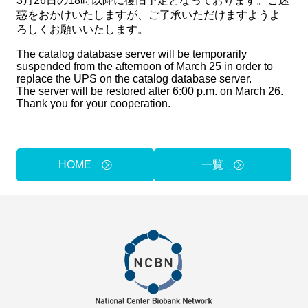
3月26日の18時以降に復旧予定となっております。ご迷
惑をおかけいたしますが、ご了承いただけますようよ
Method of provision
ろしくお願いいたします。
Find Samples
The catalog database server will be temporarily
Q&A
Access
suspended from the afternoon of March 25 in order to
replace the UPS on the catalog database server.
Contact Us
関連サイト
The server will be restored after 6:00 p.m. on March 26.
Thank you for your cooperation.
ENGLISH
HOME
一覧