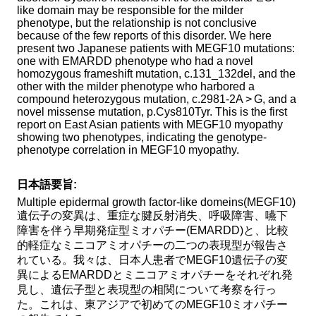
like domain may be responsible for the milder
phenotype, but the relationship is not conclusive
Method of provision
Find Samples
because of the few reports of this disorder. We here
present two Japanese patients with MEGF10 mutations:
Q&A
Access
one with EMARDD phenotype who had a novel
homozygous frameshift mutation, c.131_132del, and the
Contact Us
関連サイト
other with the milder phenotype who harbored a
compound heterozygous mutation, c.2981-2A > G, and a
ENGLISH
novel missense mutation, p.Cys810Tyr. This is the first
report on East Asian patients with MEGF10 myopathy
showing two phenotypes, indicating the genotype-
phenotype correlation in MEGF10 myopathy.
日本語要旨:
Multiple epidermal growth factor-like domeins(MEGF10)
遺伝子の変異は、重症な腱反射消失、呼吸障害、嚥下
障害を伴う早期発症型ミオパチー(EMARDD)と、比較
的軽症なミニコアミオパチーの二つの表現型が報告さ
れている。我々は、日本人患者でMEGF10遺伝子の変
異によるEMARDDとミニコアミオパチーをそれぞれ発
見し、遺伝子型と表現型の相関について考察を行っ
た。これは、東アジアで初めてのMEGF10ミオパチー