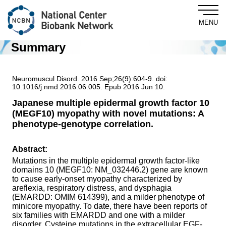
MENU
Summary
Central Biobank
Neuromuscul Disord. 2016 Sep;26(9):604-9. doi:
10.1016/j.nmd.2016.06.005. Epub 2016 Jun 10.
Japanese multiple epidermal growth factor 10
(MEGF10) myopathy with novel mutations: A
About NCBN
phenotype-genotype correlation.
For Researchers
Abstract:
Mutations in the multiple epidermal growth factor-like
domains 10 (MEGF10: NM_032446.2) gene are known
NewsLetter
to cause early-onset myopathy characterized by
areflexia, respiratory distress, and dysphagia
(EMARDD: OMIM 614399), and a milder phenotype of
News & Topics
minicore myopathy. To date, there have been reports of
six families with EMARDD and one with a milder
disorder. Cysteine mutations in the extracellular EGF-