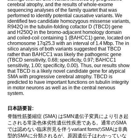
cerebral atrophy, and the results of whole-exome
sequencing analyses of the family quartet that was
Method of provision
Find Samples
performed to identify potential causative variants. We
identified two candidate homozygous missense variants,
Q&A
Access
R942Q in the tubulin-folding cofactor D (TBCD) gene
and H250Q in the bromo-adjacent homology domain
Contact Us
関連サイト
and coiled-coil containing 1 (BAHCC1) gene, located on
chromosome 17q25.3 with an interval of 1.4 Mbp. The in
ENGLISH
silico analysis of both variants suggested that TBCD
rather than BAHCC1 was likely the pathogenic gene
(TBCD sensitivity, 0.68; specificity, 0.97; BAHCC1
sensitivity, 1.00; specificity, 0.00). Thus, our results show
that TBCD is a likely novel candidate gene for atypical
SMA with progressive cerebral atrophy. TBCD is
predicted to have important functions on tubulin integrity
in motor neurons as well as in the central nervous
system.
日本語要旨:
脊髄性筋萎縮症 (SMA) はSMN遺伝子変異により引き起
こされる常染色体劣性遺伝性疾患である。通常のSMA
では認めない臨床所見を伴うvariant formのSMAは非典
型的SMAに分類されるが、原因遺伝子はわかっていな