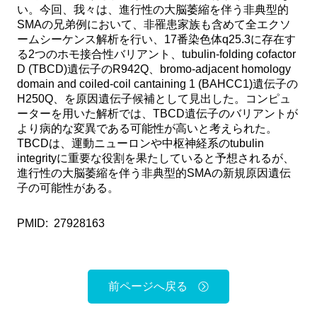
い。今回、我々は、進行性の大脳萎縮を伴う非典型的
SMAの兄弟例において、非罹患家族も含めて全エクソ
ームシーケンス解析を行い、17番染色体q25.3に存在す
る2つのホモ接合性バリアント、tubulin-folding cofactor
D (TBCD)遺伝子のR942Q、bromo-adjacent homology
domain and coiled-coil cantaining 1 (BAHCC1)遺伝子の
H250Q、を原因遺伝子候補として見出した。コンピュ
ーターを用いた解析では、TBCD遺伝子のバリアントが
より病的な変異である可能性が高いと考えられた。
TBCDは、運動ニューロンや中枢神経系のtubulin
integrityに重要な役割を果たしていると予想されるが、
進行性の大脳萎縮を伴う非典型的SMAの新規原因遺伝
子の可能性がある。
PMID: 27928163
前ページへ戻る