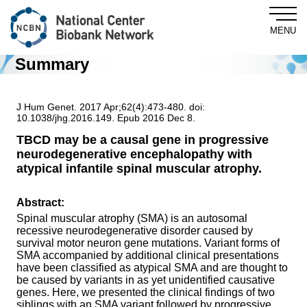
MENU
Summary
Central Biobank
J Hum Genet. 2017 Apr;62(4):473-480. doi:
10.1038/jhg.2016.149. Epub 2016 Dec 8.
TBCD may be a causal gene in progressive
neurodegenerative encephalopathy with
About NCBN
atypical infantile spinal muscular atrophy.
For Researchers
Abstract:
Spinal muscular atrophy (SMA) is an autosomal
recessive neurodegenerative disorder caused by
NewsLetter
survival motor neuron gene mutations. Variant forms of
SMA accompanied by additional clinical presentations
have been classified as atypical SMA and are thought to
News & Topics
be caused by variants in as yet unidentified causative
genes. Here, we presented the clinical findings of two
siblings with an SMA variant followed by progressive