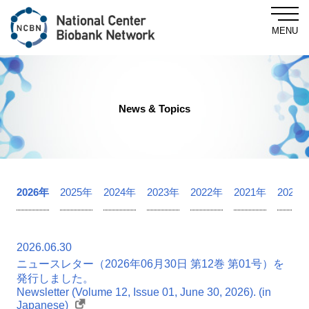
MENU
Central Biobank
News & Topics
About NCBN
2026年
2025年
2024年
2023年
2022年
2021年
2020
For Researchers
News & Topics
2026.06.30
ニュースレター（2026年06月30日 第12巻 第01号）を
発行しました。
Newsletter (Volume 12, Issue 01, June 30, 2026). (in
Method of provision
Find Samples
Japanese)